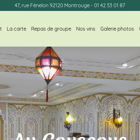
47, rue Fénelon 92120 Montrouge - 01 42 53 01 87
t
La carte
Repas de groupe
Nos vins
Galerie photos