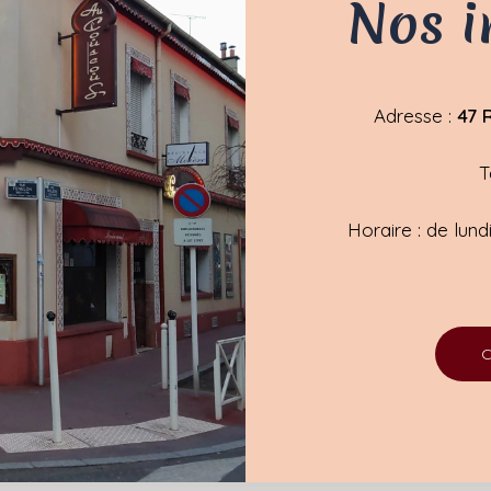
Nos i
Adresse :
47 R
T
Horaire : de lun
C