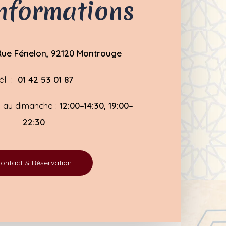
nformations
ue Fénelon, 92120 Montrouge
él :
01 42 53 01 87
di au dimanche :
12:00–14:30, 19:00–
22:30
ontact & Réservation